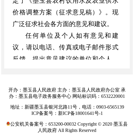
定了《
墨玉县
农村饮用水及农业供水
价格调整方案（征求意见稿）》。现
广泛征求社会各方面的意见和建议。
任何单位及个人如有意见和建
议，请以电话
、
传真或电子邮件形式
反馈。提出意见建议的单位和个人，
请提供单位名称和姓名、联系电话等
内容。
开办：墨玉县人民政府 主办：墨玉县人民政府办公室 承
1.公告时间：2025年
11
月
14
办：墨玉县电子政务服务中心 网站标识码：6532220001
日
-
2025年11
月
24
日；
地址：新疆墨玉县银河北路11号，电话：0903-6565139
ICP备案号：新ICP备18001641号-1
2.发布方式：
墨玉县
人民政府门户
公安机关备案号：653200-00032 Copyright © 2020 墨玉县
网站；
人民政府 All Rights Reserved