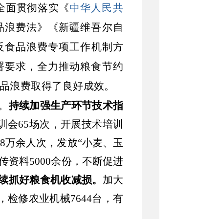
全面贯彻落实《
中华人民共
品浪费法》《新疆维吾尔自
反食品浪费专项工作机制方
署要求，全力推动粮食节约
品浪费取得了良好成效。
。
持续加强生产环节
技术指
训会65场次，开展技术培训
.8万余人次，发放“小麦、玉
传资料
5000余份
，不断
促进
续
抓好粮食机收减损。
加大
，
检修农业机械
7644台
，
有