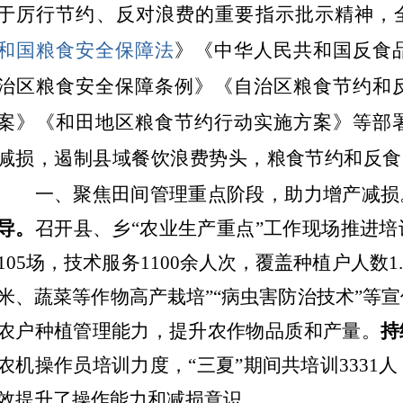
于厉行节约、反对浪费的重要指示批示精神，
和国粮食安全保障法
》
《中华人民共和国反食
治区粮食安全保障条例》
《
自治区粮食节约和
案》《和田地区粮食节约行动实施方案》等部
减损，遏制县域餐饮浪费势头，粮食节约和反食
一、
聚焦田间管理重点阶段，
助力增产减损
导。
召开县、乡
“农业生产重点”工作现场推进培
105场，技术服务1100余人次，覆盖种植户人数1
米、蔬菜等作物高产栽培”“病虫害防治技术”等
宣
农
户
种植管理能力
，提升
农
作物
品质和产量
。
持
农机操作员培训力度，
“三夏”期间共培训3331人
效
提升
了
操作能力和减损意识。