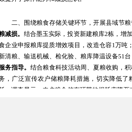
二、
围绕
粮食存储
关键环节，开展县域节粮
粮减损
。
结合墨玉实际，投资
新建粮库
2栋，增加
食
企业申报
粮库提质增效项目
，
改造仓容
1万吨
新
清粮
、输送
机械、检化验
、粮库降温
设备
51
台
服务指导
。
结合粮食科技活动周、
夏粮收购，
积
务，
广泛宣传农户
储粮降耗
措施，
切实降低了
耗。
调查显示，
农户粮食储存环节的损耗率降
至
域
粮库
综合
损失
损耗率降至
0.
42
%。
引导企业开
粮
食加工企业
提升
改造
设备，优化工艺
流程
，控
造成浪费
，
不断
提升
资源利用率
。