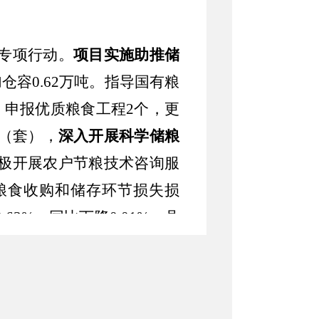
专项行动。
项目
实施
助推
储
仓容0.62万吨。
指导
国有粮
；申报优
质粮食工程
2个，
更
（套）
，
深入
开展
科学储粮
极开展
农户
节粮
技术
咨询
服
粮食收购和储存环节
损失
损
2.63
%，
同比下降
0.01%。
县
展
加工
降
耗
。
深入宣传引导
制加工精度，避免过度加工