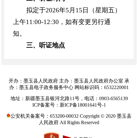
拟定于
202
6
年
5
月
15
日（星期
五
）
上午
11:00-12:30，如有变更另行通
知。
三、听证地点
墨玉县
住房和城乡建设局
会议室
（墨玉县政务服务中心
2
楼）
四、报名事项
开办：墨玉县人民政府 主办：墨玉县人民政府办公室 承
办：墨玉县电子政务服务中心 网站标识码：6532220001
（一）报名条件
：
报名听证代表
地址：新疆墨玉县银河北路11号，电话：0903-6565139
需满足报名推荐条件（附件
1）
；
ICP备案号：新ICP备18001641号-1
（二）报名时间
：
202
6
年
4
月
16
日
公安机关备案号：653200-00032 Copyright © 2020 墨玉县
人民政府 All Rights Reserved
至
202
6
年
5
月
11
日（工作日）
。