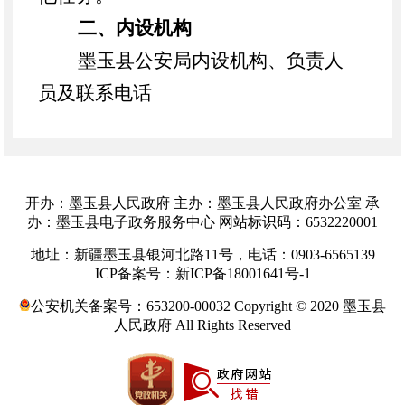
二、内设机构
墨玉县公安局内设机构、负责人
员及联系电话
警令部负责人： 张春晓
联系电话：0903—6512365
政工科负责人： 曾晓军
开办：墨玉县人民政府 主办：墨玉县人民政府办公室 承
联系电话：0903—6513530
办：墨玉县电子政务服务中心 网站标识码：6532220001
警务督察大队负责人： 买合木提
地址：新疆墨玉县银河北路11号，电话：0903-6565139
ICP备案号：新ICP备18001641号-1
·买买提 联系电话：0903—6591234
公安机关备案号：653200-00032 Copyright © 2020 墨玉县
治安大队负责人： 田亚军
人民政府 All Rights Reserved
联系电话：0903—6565021
交通管理大队负责人： 龙会明