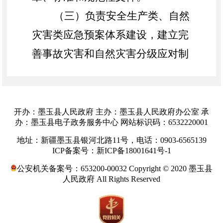
（三）
负责安全生产类、自然
灾害类应急预案体系建设，建立完
善事故灾害和自然灾害分级应对制
度，组织编制县总体应急预案和安
全生产类、自然灾害类专项预案，
综合协调应急预案衔接工作，组织
开办：墨玉县人民政府 主办：墨玉县人民政府办公室 承
办：墨玉县电子政务服务中心 网站标识码：6532220001
开展预案演练，推动应急避难设施
地址：新疆墨玉县银河北路11号，电话：0903-6565139
建设。
ICP备案号：新ICP备18001641号-1
（四）
牵头建立统一的应急管
公安机关备案号：653200-00032 Copyright © 2020 墨玉县
人民政府 All Rights Reserved
理信息系统，负责编制和落实信息
传输渠道规划和布局。建立监测预