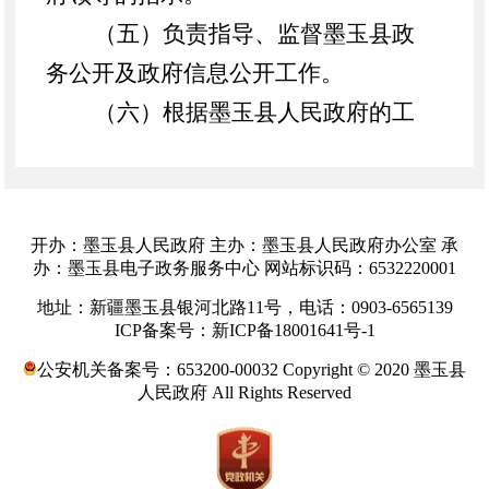
（五）负责指导、监督墨玉县政
务公开及政府信息公开工作。
（六）根据墨玉县人民政府的工
作重点和墨玉县人民政府领导指示，
组织专题调查研究，及时反映情况，
提出建议。
开办：墨玉县人民政府 主办：墨玉县人民政府办公室 承
（七）负责推进、指导、协调墨
办：墨玉县电子政务服务中心 网站标识码：6532220001
玉县政府系统电子政务工作。
地址：新疆墨玉县银河北路11号，电话：0903-6565139
ICP备案号：新ICP备18001641号-1
（八）负责墨玉县人民政府驻外
公安机关备案号：653200-00032 Copyright © 2020 墨玉县
办事机构的管理。
人民政府 All Rights Reserved
（九）承办墨玉县人民政府及上
级业务主管部门交办的其他事项。