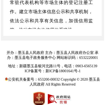
常驻代表机构等市场主体的登记注册工
作。建立市场主体信息公示和共享机制，
依法公示和共享有关信息，加强信用监
管，推动市场主体信用体系建设。
(三)负责组织和指导市场监督管理职
责范围内综合执法工作。 指导县市场监管
开办：墨玉县人民政府 主办：墨玉县人民政府办公室 承
综合执法队伍建设，推动实行统一的市场
办：墨玉县电子政务服务中心 网站标识码：6532220001
地址：新疆墨玉县银河北路11号，电话：0903-6565139
监管. 组织查处重大违法案件。规范市场监
ICP备案号：新ICP备18001641号-1
管行政执法行为。
公安机关备案号：653200-00032 Copyright © 2020 墨玉县
(四)负责反垄断统一执法。统筹推进
人民政府 All Rights Reserved
竞争政策实施，指导实施公平竞争审查制
度。依据授权负责垄断协议、滥用市场支