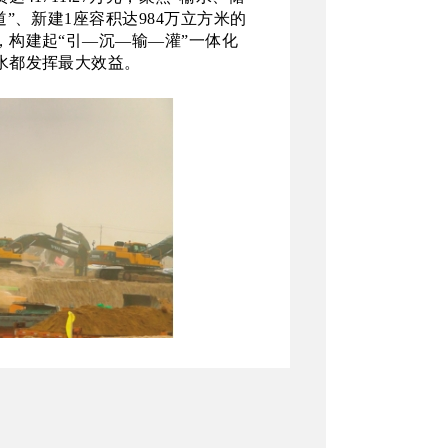
”、新建1座容积达984万立方米的
构建起“引—沉—输—灌”一体化
水都发挥最大效益。
完成1100余米土方开挖，其中加高段
已完工。项目生产经理李沛轩在沉沙调