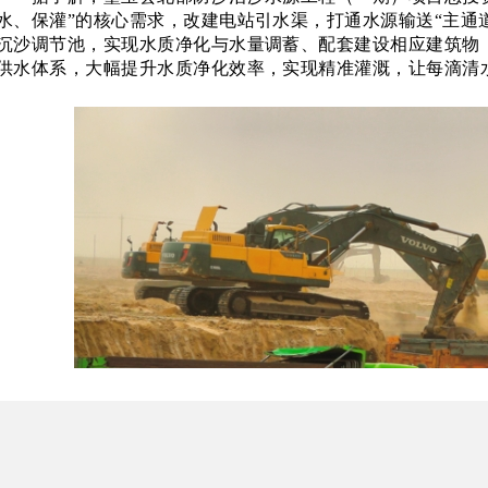
水、保灌”的核心需求，改建电站引水渠，打通水源输送“主通道
沉沙调节池，实现水质净化与水量调蓄、配套建设相应建筑物，
供水体系，大幅提升水质净化效率，实现精准灌溉，让每滴清
截至目前，该项目
1号渠已完成1.6公里土方开挖、3号渠
700米混凝土浇筑、新建段 400米混凝土底板及侧墙浇筑均