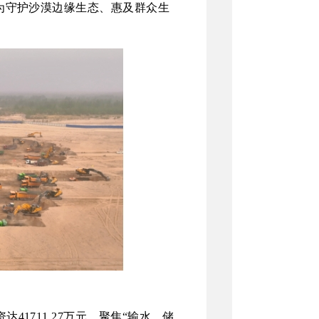
成为守护沙漠边缘生态、惠及群众生
资达
41711.27万元，聚焦“输水、储