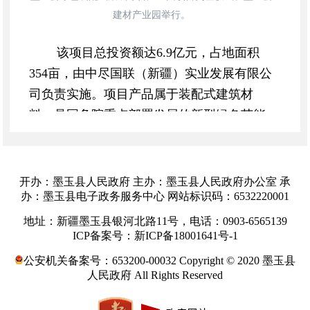
建材产业园举行。
该项目总投资额达6.9亿元，占地面积
354亩，由中尽国联（新疆）实业发展有限公
司负责实施。项目产品属于装配式建筑材
料，是国务院重点部署发展的新型绿色节能
产品，旨在推进供给侧结构性改革和新型城
镇化建设，具有显著的节能、环保、高效益
特点。该项目的建设不仅有助于节约资源能
开办：墨玉县人民政府 主办：墨玉县人民政府办公室 承
办：墨玉县电子政务服务中心 网站标识码：6532220001
源、减少施工污染，还将大幅提升劳动生产
效率和质量安全水平，进一步促进建筑业与
地址：新疆墨玉县银河北路11号，电话：0903-6565139
ICP备案号：新ICP备18001641号-1
信息化、工业化的深度融合，为墨玉县及和
田地区的经济发展注入新的活力。
公安机关备案号：653200-00032 Copyright © 2020 墨玉县
人民政府 All Rights Reserved