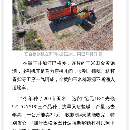
联合收割机在田间收割玉米。阿巴拜科日
摄
在墨玉县加汗巴格乡，连片的玉米田金黄饱
满，收割机开足马力穿梭其间，收割、摘穗、秸秆
青贮等工序一气呵成，金黄的玉米穗源源不断涌入
运输车。
“今年种了200亩玉米，选的‘纪元168’‘先锐
921’‘GY518’三个品种，抗旱又耐盐碱，产量比去
年高，一公斤能卖2.2元，收割机4天就能收完，特
别省心！”加汗巴格乡巴什达拉斯喀勒村村民阿卜