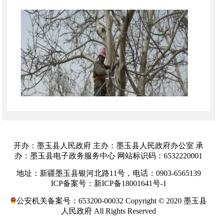
开办：墨玉县人民政府 主办：墨玉县人民政府办公室 承
办：墨玉县电子政务服务中心 网站标识码：6532220001
地址：新疆墨玉县银河北路11号，电话：0903-6565139
巴什阿热果勒村村民麦麦提阿卜杜拉
·图尔荪
ICP备案号：新ICP备18001641号-1
托合提笑着说：“科学修剪能提高产量，我已经
修剪完5亩核桃树，今年秋天一定能迎来好收
公安机关备案号：653200-00032 Copyright © 2020 墨玉县
成。”吐外特乡坚持技术先行，通过现场示范、
人民政府 All Rights Reserved