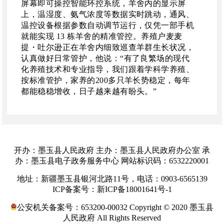
屏幕即可操控智能环控系统，羊舍内的显示屏
上，温湿度、氨气浓度等数据实时跳动，通风、
温控设备根据参数自动调节运行，仅凭一部手机
就能实现 13 栋羊舍的精准管控。养殖户麦麦
提・吐尔逊正在羊舍内细致巡查羊群生长状况，
认真做好日常管护，他说：“有了良繁场的现代
化养殖技术和专业指导，我们跟着学科学养殖、
按标准管护，家养的200多只羊长势稳定，每年
都能稳稳增收，日子越来越有盼头。”
开办：墨玉县人民政府 主办：墨玉县人民政府办公室 承
办：墨玉县电子政务服务中心 网站标识码：6532220001
地址：新疆墨玉县银河北路11号，电话：0903-6565139
ICP备案号：新ICP备18001641号-1
公安机关备案号：653200-00032 Copyright © 2020 墨玉县
人民政府 All Rights Reserved