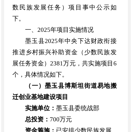
数民族发展任务）项目事中公示如
下。
一
、
2025年项目实施情况
墨玉县
202
5
年
中央
下达财政衔接
推进乡村振兴补助
资金（少数民族发
展任务资金）
2
381
万元，共实施项目
6
个，具体情况如下。
（一）墨玉县博斯坦街道易地搬
迁创业基地建设项目
实施单位：
墨玉县委统战部
总投资：
700万元
资金筹施：
已安排少数民族发展