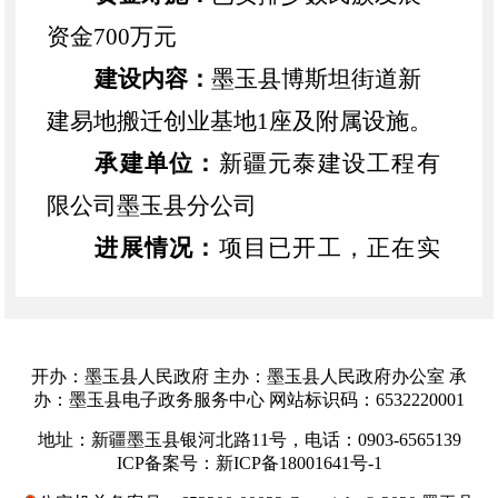
资金
700万元
建设内容：
墨玉
县博斯坦街道新
建
易地搬迁创业基地
1座及附属设施。
承建单位：
新疆元泰建设工程有
限公司墨玉县分公司
进展情况：
项目已开工，正在实
施
（二）雅瓦乡阿克切坎勒村生态
水产养殖基地建设项目
开办：墨玉县人民政府 主办：墨玉县人民政府办公室 承
办：墨玉县电子政务服务中心 网站标识码：6532220001
实施单位：
雅瓦乡人民政府
地址：新疆墨玉县银河北路11号，电话：0903-6565139
总投资：
796
万元
ICP备案号：新ICP备18001641号-1