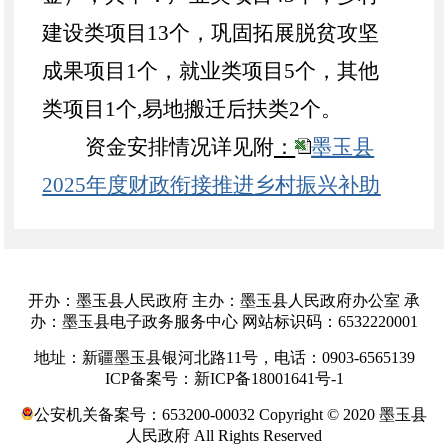
建设类项目13个，巩固拓展脱贫攻坚
成果项目1个，就业类项目5个，其他
类项目1个,易地搬迁后扶类2个。
资金安排情况详见附
：
墨玉县
2025年度财政衔接推进乡村振兴补助
资金项目（年终）计划表
二、监督举报
为加强衔接资金项目的监督管
开办：墨玉县人民政府 主办：墨玉县人民政府办公室 承
办：墨玉县电子政务服务中心 网站标识码：6532220001
理，特此公示墨玉县
2025年度财政衔
地址：新疆墨玉县银河北路11号，电话：0903-6565139
接推进乡村振兴补助资金项目（年
ICP备案号：新ICP备18001641号-1
终）计划，如有异议请拨打监督举报
公安机关备案号：653200-00032 Copyright © 2020 墨玉县
人民政府 All Rights Reserved