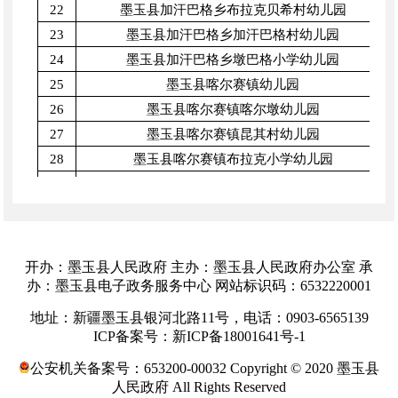
22
墨玉县加汗巴格乡布拉克贝希村幼儿园
23
墨玉县加汗巴格乡加汗巴格村幼儿园
24
墨玉县加汗巴格乡墩巴格小学幼儿园
25
墨玉县喀尔赛镇幼儿园
26
墨玉县喀尔赛镇喀尔墩幼儿园
27
墨玉县喀尔赛镇昆其村幼儿园
28
墨玉县喀尔赛镇布拉克小学幼儿园
29
墨玉县喀尔赛镇博斯坦村幼儿园
30
墨玉县喀尔赛镇尤勒滚墩村幼儿园
31
墨玉县喀尔赛镇艾吉克幼儿园
32
墨玉县喀尔赛镇台吐尔库勒村幼儿园
开办：墨玉县人民政府 主办：墨玉县人民政府办公室 承
33
墨玉县喀拉喀什镇幼儿园
办：墨玉县电子政务服务中心 网站标识码：6532220001
34
墨玉县喀拉喀什镇都先拜巴扎村幼儿园
地址：新疆墨玉县银河北路11号，电话：0903-6565139
35
墨玉县喀拉喀什镇其曼巴格村幼儿园
ICP备案号：新ICP备18001641号-1
36
墨玉县喀拉喀什镇阿热巴格村幼儿园
公安机关备案号：653200-00032 Copyright © 2020 墨玉县
37
墨玉县喀瓦克乡英吉盖村幼儿园
人民政府 All Rights Reserved