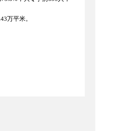
.43万
平米
。