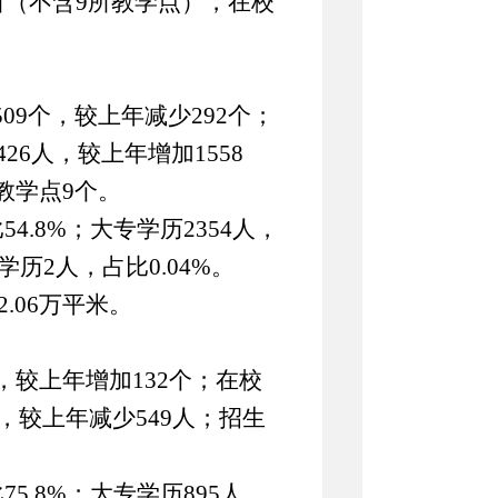
所
（
不含
9所教学点），
在校
509
个，较上年减少
2
92
个；
426
人，较上年增加
1558
教学点
9
个。
比
54.8
%；大专学历
2354
人，
学历
2
人，占比
0.0
4
%。
2.06万
平米
。
，较上年增加
132
个；在校
，较上年
减少
549
人；招生
比
75.8
%；大专学历
895
人，