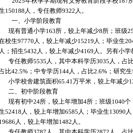
2025年秋季学期
现有义务教育阶段学校
187
生
15
0188
人
，
专任教师
9322
人
。
一、
小学阶段教育
现有普通小学1
63
所，较上年减少
8
所；班级
2
在校生
97770
人，较上年减少
15219
人；毕业生
20
人；招生
5432
人，较上年减少
4
169
人。另有小学
专任教师
5535
人，其中本科学历
3035
人，占
占比
42.5
%；中专学历
144
人，占比
2.6
%；研究生
小学校舍建筑面积
65.41万
平米
，较上年
减少
1
二、初中阶段教育
现有初中
24
所，较上年增加
4
所；班级
1040
个
生
52418
人，较上年增加
6585
人；毕业生
13
090
人
19686
人，较上年增加
1482
人。
专任教师3
787
人，其中本科学历
2872
人，占