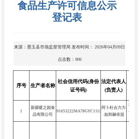
食品生产许可信息公示
登记表
来源：墨玉县市场监督管理局
发布时间： 2026年04月09日
点击数：
906
社会信用代码(身份
法定代表人
序号
生产者名称
证号码)
(负责人)
新疆
新疆暖之园食
阿卜杜合力力
1
91653222MA78GYC11U
县芒
品有限公司
·如则赫依提