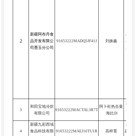
新疆阿布丹食
新疆
2
品开发有限公
91653222MADQ5JF41J
刘姝鑫
县现
司墨玉分公司
启航路
新疆
和田宝地冷饮
阿卜杜热合曼
3
91653222MACTAL3R7T
县托
有限公司
·海比尔
依村
新疆九彩西域
新疆
4
食品科技有限
91653222MAEJ16TU1R
高梓莨
县扎瓦