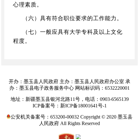
心理素质。
（六）具有符合职位要求的工作能力。
（七）一般应具有大学专科及以上文化
程度。
（八）具备拟任职位所要求的其他资格
条件。
选调生报考条件详见职位表。
开办：墨玉县人民政府 主办：墨玉县人民政府办公室 承
办：墨玉县电子政务服务中心 网站标识码：6532220001
报考行政机关中行政处罚决定审核、行
地址：新疆墨玉县银河北路11号，电话：0903-6565139
政复议、行政裁决、法律顾问等职位的，
ICP备案号：新ICP备18001641号-1
应当取得法律职业资格。
公安机关备案号：653200-00032 Copyright © 2020 墨玉县
驻疆部队现役军人、在新疆县乡工作的
人民政府 All Rights Reserved
各类国家工作人员、援疆干部、新疆户籍