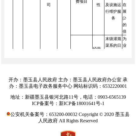
费项目
司
性
及设施运
在水利
行维护服
展改革
务
[201
的，超
倍执行
末级灌溉
为促进
渠系的日
业水价
经营
末级渠系维
常管护、
0.0
服务
护费
维修及供
提下，
性
水配套服
算，转
务
少于6
开办：墨玉县人民政府 主办：墨玉县人民政府办公室 承
办：墨玉县电子政务服务中心 网站标识码：6532220001
地址：新疆墨玉县银河北路11号，电话：0903-6565139
ICP备案号：新ICP备18001641号-1
公安机关备案号：653200-00032 Copyright © 2020 墨玉县
人民政府 All Rights Reserved