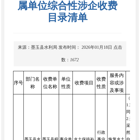
属单位综合性涉企收费
目录清单
来源：墨玉县水利局
发布时间： 2026年01月18日
点击
数：
1672
服务内
部门名
收费单
单位
收费
序号
收费项目
容或涉
称
位名称
性质
性质
及事项
（一）
1.对
同）一
2.开
采期间
行政
然气根
墨玉县水
墨玉县税
事业单
水土保持补
事业
恢复水土
自然资