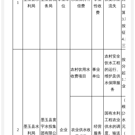
1
利局
务局
位
偿费
性收
流失
口井，
费
算)每
3.取
按照每
征。
4.排
三种方
农村安全
按照2
饮水工程
分三次
农村饮用水
事业
的运行、
起农村
收费项目
单位
维护及供
1.55元/
水保障服
业、服务
务
（一）
根据自
国有水利
[201
墨玉县寰
工程农业
水价格
墨玉县水
宇水投集
经营
供水的调
元/立
2
企业
农业供水收
利局
团有限公
服务
度、输送
（二）