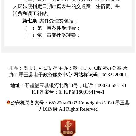
人民法院指定日期出庭发生的交通费、住宿费、生
活费和误工补贴。
第七条
案件受理费包括：
（一）第一审案件受理费；
（二）第二审案件受理费；
（三）再审案件中，依照本办法规定需要交纳
的案件受理费。
第八条
下列案件不交纳案件受理费：
（一）依照民事诉讼法规定的特别程序审理的
开办：墨玉县人民政府 主办：墨玉县人民政府办公室 承
案件；
办：墨玉县电子政务服务中心 网站标识码：6532220001
（二）裁定不予受理、驳回起诉、驳回上诉的
地址：新疆墨玉县银河北路11号，电话：0903-6565139
案件；
ICP备案号：新ICP备18001641号-1
（三）对不予受理、驳回起诉和管辖权异议裁
定不服，提起上诉的案件；
公安机关备案号：653200-00032 Copyright © 2020 墨玉县
（四）行政赔偿案件。
人民政府 All Rights Reserved
第九条
根据民事诉讼法和行政诉讼法规定的
审判监督程序审理的案件，当事人不交纳案件受理
费。但是，下列情形除外：