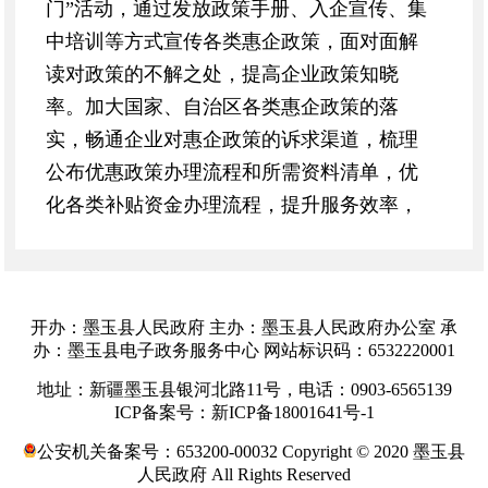
门”活动，通过发放政策手册、入企宣传、集
中培训等方式宣传各类惠企政策，面对面解
读对政策的不解之处，提高企业政策知晓
率。加大国家、自治区各类惠企政策的落
实，畅通企业对惠企政策的诉求渠道，梳理
公布优惠政策办理流程和所需资料清单，优
化各类补贴资金办理流程，提升服务效率，
真正释放政策红利。帮助企业申报各类专项
项目。加大各类专项资金项目的宣传和申报
工作，根据项目内容开展针对性宣传和指
开办：墨玉县人民政府 主办：墨玉县人民政府办公室 承
导，积极为企业争取项目资金。2024年落实
办：墨玉县电子政务服务中心 网站标识码：6532220001
各类补贴、项目资金2398.24万元，惠及企业
地址：新疆墨玉县银河北路11号，电话：0903-6565139
25家。
ICP备案号：新ICP备18001641号-1
三是
加大融资的支持力度。组织多种形
公安机关备案号：653200-00032 Copyright © 2020 墨玉县
式的银企对接活动，积极推荐有贷款需求的
人民政府 All Rights Reserved