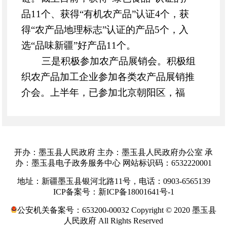
品11个、获得“有机农产品”认证4个，获
得“农产品地理标志”认证的产品5个，入
选“品味新疆”好产品11个。
三是积极参加农产品展销会。
积极组
织农产品加工企业参加各类农产品展销推
介会。上半年，已参加北京朝阳区，福
州、和田地区等地召开的第八届中国国际
食品及配料博览会、中国畜牧业博览会、
南疆企业展销会等三期展销活动5家/次，
开办：墨玉县人民政府 主办：墨玉县人民政府办公室 承
参加地区级美食节2家/次。
办：墨玉县电子政务服务中心 网站标识码：6532220001
四是督促企业加大科研投入。
为加快
地址：新疆墨玉县银河北路11号，电话：0903-6565139
提升农产品加工企业品牌知名度、产品市
ICP备案号：新ICP备18001641号-1
场占有率和竞争力，鼓励引导企业抓好人
公安机关备案号：653200-00032 Copyright © 2020 墨玉县
才引进、科技创新、技术研发领域加大投
人民政府 All Rights Reserved