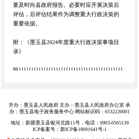
要及时向县政府报告。必要时应开展决策后
评估，后评估结果作为调整重大行政决策的
重要依据。
附：《墨玉县2024年度重大行政决策事项目
录》
tttt t t t t t t t t t t t t t t t t t t t t t t t t t t t t t t t t t t t t t t t t t t
t t t t t t t t t t t t t t t t t
墨玉县
序号
决策事项名称
决策目标
开办：墨玉县人民政府 主办：墨玉县人民政府办公室 承
办：墨玉县电子政务服务中心 网站标识码：6532220001
科学谋划
地址：新疆墨玉县银河北路11号，电话：0903-6565139
1
2024年500万以上储备项目
作、可落
ICP备案号：新ICP备18001641号-1
的重大项