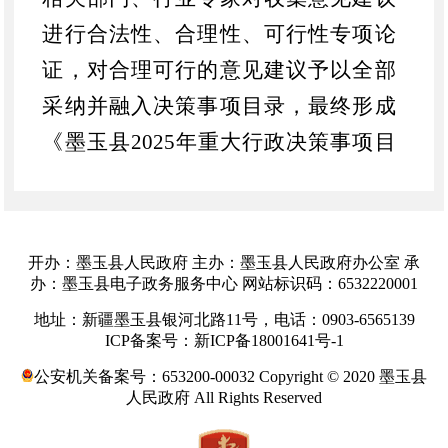
进行合法性、合理性、可行性专项论
证，对合理可行的意见建议予以全部
采纳并融入决策事项目录，最终形成
《墨玉县
2025年重大行政决策事项目
录》，
拟定事项为
3项
，其余未采纳意
见建议均不属于重大行政决策事项范
畴，不予采纳。
开办：墨玉县人民政府 主办：墨玉县人民政府办公室 承
感谢社会各界对我县重大行政决
办：墨玉县电子政务服务中心 网站标识码：6532220001
策事项工作的关心与支持！
地址：新疆墨玉县银河北路11号，电话：0903-6565139
ICP备案号：新ICP备18001641号-1
特此公告。
公安机关备案号：653200-00032 Copyright © 2020 墨玉县
人民政府 All Rights Reserved