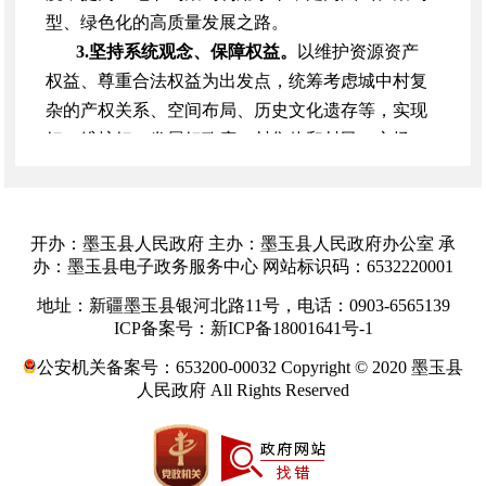
型、绿色化的高质量发展之路。
3.坚持系统观念、保障权益。
以维护资源资产
权益、尊重合法权益为出发点，统筹考虑城中村复
杂的产权关系、空间布局、历史文化遗存等，实现
好、维护好、发展好政府、村集体和村民、市场、
新市民等相关主体利益。
4.坚持以人为本、补齐短板。
以人民为中心，
有效消除各类安全风险隐患，加强环境整治，补齐
开办：墨玉县人民政府 主办：墨玉县人民政府办公室 承
设施短板，提升基础设施韧性，改善城乡人居环
办：墨玉县电子政务服务中心 网站标识码：6532220001
境。
地址：新疆墨玉县银河北路11号，电话：0903-6565139
5.坚持因地制宜、差异引导。
从实际出发，统
ICP备案号：新ICP备18001641号-1
筹问题导向与目标导向，依据规划确定的发展定
公安机关备案号：653200-00032 Copyright © 2020 墨玉县
位、功能布局等，结合城中村的区位、产业、人口
人民政府 All Rights Reserved
等特征，实施分区分类改造。
6.坚持政策衔接、统筹推进。
将城中村改造与
保障性住房建设、
“平急两用”公共基础设施建设相