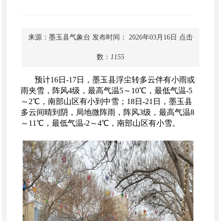
来源：墨玉县气象台
发布时间： 2026年03月16日
点击
数：
1155
预计
16
日
-17
日，墨玉县浮尘转多云伴有小雨或
雨夹雪，阵风
4
级，最高气温
5
～
10℃
，最低气温
-5
～
2℃
，南部山区有小到中雪；
18
日
-21
日，墨玉县
多云间晴到阴，局地微阵雨，阵风
3
级，最高气温
8
～
11℃
，最低气温
-2
～
4℃
，南部山区有小雪。