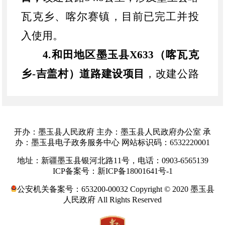
瓦克乡、喀尔赛镇，目前已完工并投
入使用。
4.和田地区墨玉县X633（喀瓦克
乡-吉盖村）道路建设项目
，改建公路
8公里，涉及墨玉县喀瓦克乡，目前已
完工并投入使用。
5.国道315线托胡拉乡段改扩建项
开办：墨玉县人民政府 主办：墨玉县人民政府办公室 承
办：墨玉县电子政务服务中心 网站标识码：6532220001
目
，改建里程
1.52公里，涉及墨玉县托
地址：新疆墨玉县银河北路11号，电话：0903-6565139
乎拉乡，目前已完工并投入使用。
ICP备案号：新ICP备18001641号-1
6.和田地区墨玉县X636县道、
公安机关备案号：653200-00032 Copyright © 2020 墨玉县
人民政府 All Rights Reserved
X641县道（芒来乡-拉里昆湿地）旅游