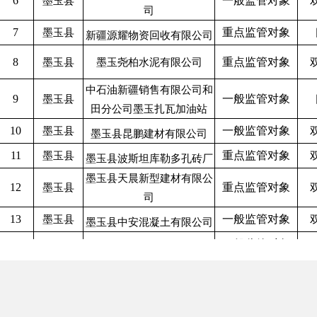
6
一般监管对象
墨玉县
司
7
重点监管对象
墨玉县
新疆源耀物资回收有限公司
8
重点监管对象
墨玉县
墨玉尧柏水泥有限公司
中石油新疆销售有限公司和
9
一般监管对象
墨玉县
田分公司墨玉扎瓦加油站
10
一般监管对象
墨玉县
墨玉县昆鹏建材有限公司
11
重点监管对象
墨玉县
墨玉县波斯坦库勒多孔砖厂
墨玉县天晨新型建材有限公
12
重点监管对象
墨玉县
司
13
一般监管对象
墨玉县
墨玉县中安混凝土有限公司
14
一般监管对象
墨玉县
墨玉县加汗巴格乡卫生院
新疆米合曼多斯食品有限公
15
一般监管对象
墨玉县
司
16
一般监管对象
墨玉县
墨玉县菲达医院有限公司