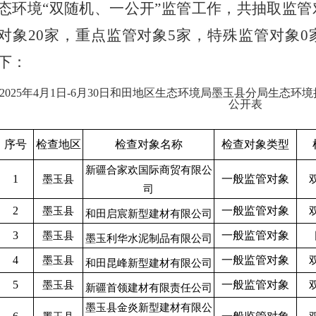
态环境
“双随机、一公开”监管工作，共抽取监管
对象
20
家，重点监管对象
5
家，特殊监管对象
0
下：
202
5
年
4
月
1日-
6
月
3
0
日和田地区生态环境局
墨玉县分局
生态环境
公开表
序号
检查地区
检查对象名称
检查对象类型
新疆合家欢国际商贸有限公
1
一般监管对象
墨玉县
司
2
一般监管对象
墨玉县
和田启宸新型建材有限公司
3
一般监管对象
墨玉县
墨玉利华水泥制品有限公司
4
一般监管对象
墨玉县
和田昆峰新型建材有限公司
5
一般监管对象
墨玉县
新疆首领建材有限责任公司
墨玉县金炎新型建材有限公