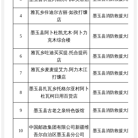
雅瓦乡佧迪尔古丽·如孜打馕
4
墨玉县消防救援大队
店
墨玉县阿卜杜凯尤木·阿卜力
5
墨玉县消防救援大队
克木综合楼
雅瓦乡吐迪买买提.托合提药
6
墨玉县消防救援大队
店
雅瓦乡麦麦提艾力.阿力木江
7
墨玉县消防救援大队
打馕店
墨玉县扎瓦乡托格尔亚村阿卜
8
墨玉县消防救援大队
杜瓦柯日用百货店
9
墨玉县古老之泉特色饭馆
墨玉县消防救援大队
中国邮政集团有限公司新疆维
10
墨玉县消防救援大队
吾尔自治区墨玉县分公司