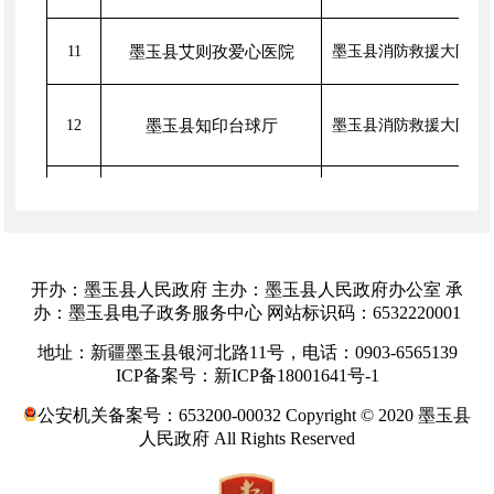
11
墨玉县艾则孜爱心医院
墨玉县消防救援大队
12
墨玉县知印台球厅
墨玉县消防救援大队
墨玉县第二高级中学
13
墨玉县消防救援大队
中石油新疆销售有限公司和田
14
墨玉县消防救援大队
分公司墨玉镇加油站
开办：墨玉县人民政府 主办：墨玉县人民政府办公室 承
办：墨玉县电子政务服务中心 网站标识码：6532220001
15
墨玉县拿铁休闲健身房
墨玉县消防救援大队
地址：新疆墨玉县银河北路11号，电话：0903-6565139
ICP备案号：新ICP备18001641号-1
墨玉县人民检察院
16
墨玉县消防救援大队
公安机关备案号：653200-00032 Copyright © 2020 墨玉县
人民政府 All Rights Reserved
墨玉县奎牙镇铭仕来一杆台球
17
墨玉县消防救援大队
俱乐部