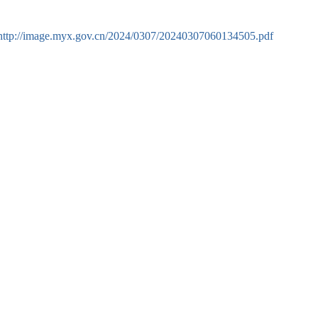
http://image.myx.gov.cn/2024/0307/20240307060134505.pdf