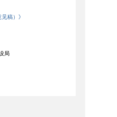
意见稿）
》
设局